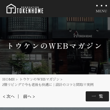
HOME
トウケンのWEBマガジン
2階リビングで今も老後も快適に｜設計のコツと間取り実例
一覧
< 次へ
前へ >