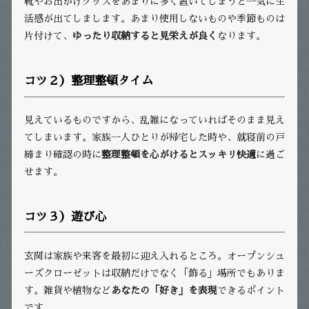
靴やお出かけグッズをあまりに多く置いてしまうと一気に生
活感が出てしまします。あまり使用しないものや季節ものは
片付けて、
ゆったり収納すると見栄えが良く
なります。
コツ２）整理整頓タイム
見えているものですから、乱雑になっていればそのまま見え
てしまいます。家族一人ひとりが帰宅した時や、就寝前の戸
締まり確認の時に
整理整頓を心がけるとスッキリ快適
に過ご
せます。
コツ３）遊び心
玄関は家族や来客を最初に迎え入れるところ。オープンシュ
ーズクローゼットは収納だけでなく「飾る」場所でもありま
す。雑貨や植物など
あなたの「好き」を表現
できるポイント
です。