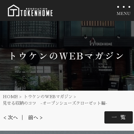
HOME
トウケンのWEBマガジン
見せる収納のコツ -オープンシューズクローゼット編-
一覧
< 次へ
前へ >